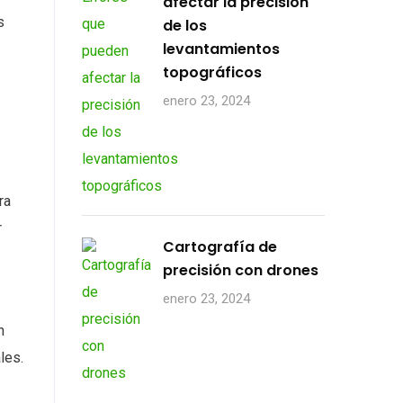
afectar la precisión
s
de los
levantamientos
topográficos
enero 23, 2024
ra
r
Cartografía de
precisión con drones
enero 23, 2024
n
les.