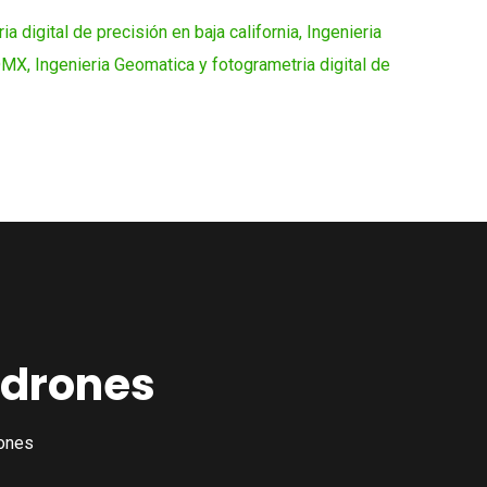
 drones
rones