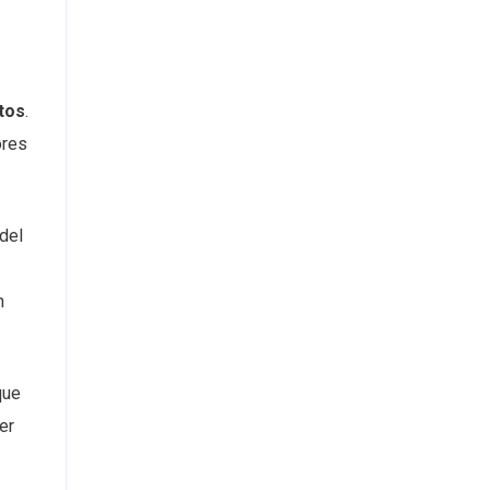
tos
.
ores
 del
n
que
er